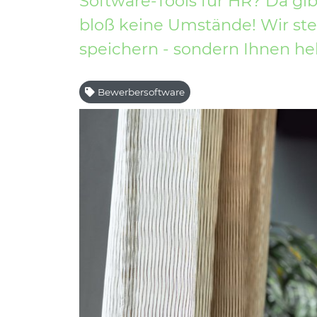
Software-Tools für HR? Da gi
bloß keine Umstände! Wir st
speichern - sondern Ihnen hel
Bewerbersoftware