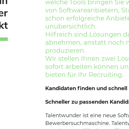
in
welche Tools bringen Sie w
er
von Softwareanbietern, S
schon erfolgreiche Anbie
kt
unübersichtlich.
Hilfreich sind Lösungen d
abnehmen, anstatt noch 
produzieren.
Wir stellen Ihnen zwei Lö
sofort arbeiten können u
bieten für Ihr Recruiting.
Kandidaten finden und schnell 
Schneller zu passenden Kandid
Talentwunder ist eine neue Soft
Bewerbersuchmaschine. Talent