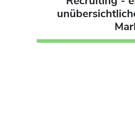
Recruiting - e
unübersichtlich
Mar