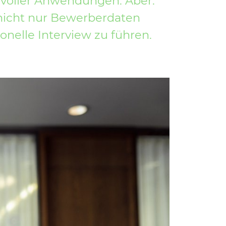
nvoller Anwendungen. Aber:
 nicht nur Bewerberdaten
onelle Interview zu führen.