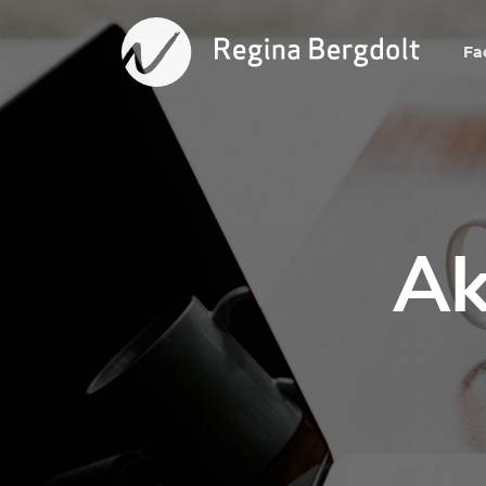
Fa
Ak