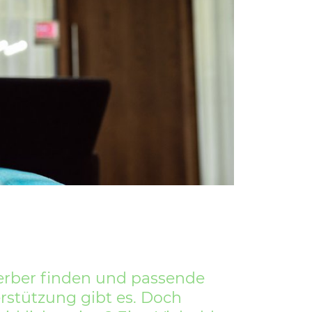
erber finden und passende
rstützung gibt es. Doch