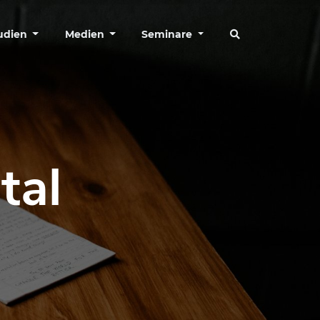
tudien
Medien
Seminare
tal