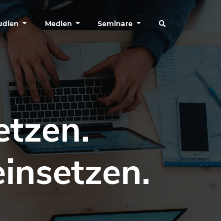
tudien
Medien
Seminare
etzen.
einsetzen.